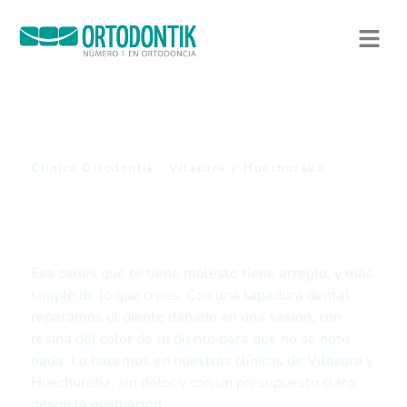
Clínica Ortodontik · Vitacura y Huechuraba
Tapaduras dentales y
restauración en Vitacura y
Huechuraba
Esa caries que te tiene molesto tiene arreglo, y más
simple de lo que crees. Con una tapadura dental
reparamos el diente dañado en una sesión, con
resina del color de tu diente para que no se note
nada. Lo hacemos en nuestras clínicas de Vitacura y
Huechuraba, sin dolor y con un presupuesto claro
desde la evaluación.