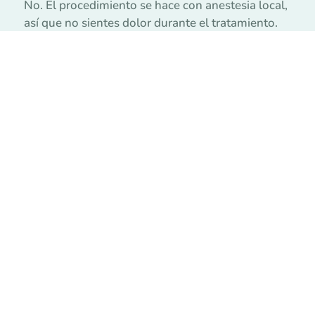
No. El procedimiento se hace con anestesia local,
así que no sientes dolor durante el tratamiento.
La mayoría de la gente se sorprende de lo rápido
y simple que es. Como mucho, el diente puede
quedar un poco sensible al frío por un día o dos, y
se pasa solo.
EL VALOR
¿Cuánto cuesta una
tapadura dental? Qué